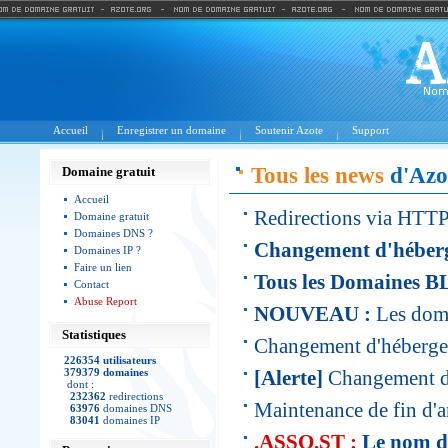
Accueil
Enregistrer un domaine
Soutenir Azote
Support
Tous les news
d'Azo
Domaine gratuit
Accueil
Redirections via HTT
Domaine gratuit
Domaines DNS ?
Changement d'héber
Domaines IP ?
Faire un lien
Tous les Domaines B
Contact
Abuse Report
NOUVEAU :
Les do
Statistiques
Changement d'hébergem
226354 utilisateurs
379379 domaines
[Alerte]
Changement de
dont :
232362
redirections
Maintenance de fin d'a
63976
domaines DNS
83041
domaines IP
.ASSO.ST :
Le nom de